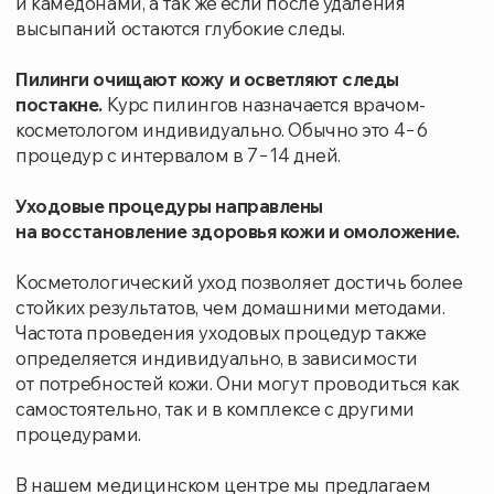
самостоятельно, так и в комплексе с другими
процедурами.
В нашем медицинском центре мы предлагаем
пилинг BioRePeelCl3 — это инновационный
двухфазный пилинг, разработанный для
биостимуляции, ревитализации и отшелушивания
кожи.
BioRePeelCl3 представляет собой пилинг
с комплексным воздействием, исключающий
предварительную подготовку и последующее
восстановление.
Название пилинга отражает суть его работы: BioRe
подразумевает биоревитализацию, глубокое
увлажнение и эффект лифтинга, а Peel — мягкое
удаление отмерших клеток. Этот препарат
воздействует не только на верхний слой
эпидермиса, удаляя ороговевшие клетки,
но и активизирует процессы регенерации в более
глубоких слоях дермы, при этом без необходимости
инъекций. Такое двойное действие обеспечивает
более здоровый цвет лица, интенсивное
увлажнение, осветление пигментных пятен
и следов постакне.
Благодаря универсальности, BioRePeelCl3 подходит