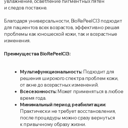
Записаться на приём
УСЛУГИ И ЦЕНЫ
СТОИМОСТЬ РУБ.
Консультация врача-косметолога для
0
составления индивидуальной программы
Витаминная маска по типу кожи
1200
Глубокое очищение кожи лица
3000
Дарсонваль
950
Карбокситерапия
4020
Комбинированная чистка лица
3800
Механический пилинг лица
2300
Липотерапия (инъекции препарата Aqualyx)
9800
Маска для лица
545