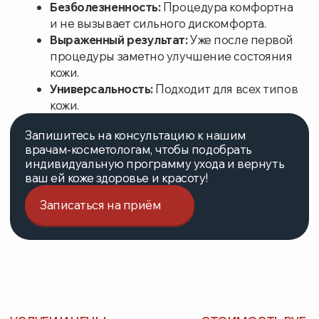
Пилинг лица препаратом BIO RePeelCI3
4500
Пилинг с фруктовыми кислотами
4000
Увлажняющая сыворотка для лица, шеи,
1470
декольте
Ультразвуковая чистка лица
3525
Ультрафонофорез с сывороткой витамина С
2450
Ультрафонофорез с сывороткой
2450
Химический всесезонный пилинг лица
3800
MesoEye
16200
СВЯЗЬ С НАМИ
Подберем удобное время
для приема
Свяжемся с вами и предложим лучшие
варианты. Минимум ожидания — максимум