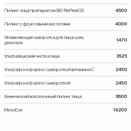
УСЛУГИ
ОБОРУДОВАНИЕ
ВРАЧИ
ПАЦИЕНТАМ
ЦЕНЫ
ОТЗЫВЫ
О НАС
КОНТАКТЫ
ВАКАНСИИ
ЛИЦЕНЗИЯ:
№ Л041-01162-50/00770450 от 15.11.2023
ТЕЛЕФОН
+ 7 (495) 748-97-09
+ 7 (929) 573-06-23
EMAIL
ortomedsalon@gmail.com
АДРЕС
Московская область, г. Дзержинский,
ул. Лесная, дом 1
Яндекс карта