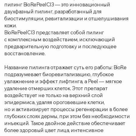
для пациентов всех возрастов, эффективно решая
проблемы как юношеской кожи, так и возрастные
изменения.
Преимущества BioRePeelCl3:
Мультифункциональность:
Подходит для
решения широкого спектра проблем кожи,
от акне до возрастных изменений.
Всесезонность:
Может применяться в любое
время года.
Минимальный период реабилитации:
Практически не требует восстановления,
после процедуры можно сразу вернуться
к привычному образу жизни.
Безболезненность:
Процедура комфортна
и не вызывает сильного дискомфорта.
Выраженный результат:
Уже после первой
процедуры заметно улучшение состояния
кожи.
Универсальность:
Подходит для всех типов
кожи.
Запишитесь на консультацию к нашим
врачам-косметологам, чтобы подобрать
индивидуальную программу ухода и вернуть
ваш ей коже здоровье и красоту!