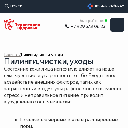
Поиск
Личный кабинет
УСЛУГИ
быстрый ответ
+7 929 573 06 23
ВРАЧИ
ЦЕНЫ
Главная /
Пилинги, чистки, уходы
ОБОРУДОВАНИ
Пилинги, чистки, уходы
О КЛИНИКЕ
Состояние кожи лица напрямую влияет на наше
самочувствие и уверенность в себе. Ежедневное
РАСПИСАНИЕ
воздействие внешних факторов, таких как
загрязненный воздух, ультрафиолетовое излучение,
ОТЗЫВЫ
стресс и неправильное питание, приводит
к ухудшению состояния кожи:
Появляются черные точки и расширенные
поры.
Кожа становится тусклой и теряет здоровый
цвет.
Увеличивается количество морщин.
Появляются воспаления и акне.
Снижается тонус и эластичность кожи.
Регулярные косметологические процедуры, такие
как пилинги, уходы и чистки, помогают решить эти