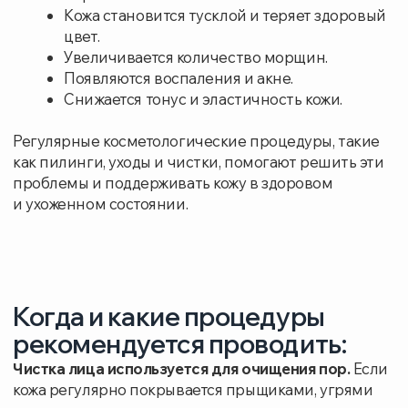
проблемы и поддерживать кожу в здоровом
и ухоженном состоянии.
Когда и какие процедуры
рекомендуется проводить:
Чистка лица используется для очищения пор.
Если
кожа регулярно покрывается прыщиками, угрями
и камедонами, а так же если после удаления
высыпаний остаются глубокие следы.
Пилинги очищают кожу и осветляют следы
постакне.
Курс пилингов назначается врачом-
косметологом индивидуально. Обычно это 4−6
процедур с интервалом в 7−14 дней.
Уходовые процедуры направлены
на восстановление здоровья кожи и омоложение.
Косметологический уход позволяет достичь более
стойких результатов, чем домашними методами.
Частота проведения уходовых процедур также
определяется индивидуально, в зависимости
от потребностей кожи. Они могут проводиться как