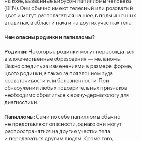
Папилломы:
Сами по себе папилломы обычно
не представляют опасности, однако они могут
распространяться на другие участки тела
и передаваться другим людям. Кроме того,
папилломы, расположенные в местах трения, могут
травмироваться и воспаляться, вызывая
дискомфорт.
В нашем медицинском центре мы используем
современный аппарат Surgitron для удаления
родинок и папиллом. Это высокочастотный
хирургический аппарат, позволяющий проводить
удаление новообразований быстро, эффективно
и с минимальным риском осложнений.
Преимущества удаления родинок и папиллом
аппаратом Surgitron:
Безопасность и эффективность
: Радиоволны
воздействуют исключительно
на проблемные участки кожи, не повреждая
окружающие ткани. Это минимизирует риск
образования рубцов.
Минимальная травматизация
: Процедура
проходит практически бескровно, что
облегчает процесс заживления и
обеспечивает хороший косметический
результат, особенно на чувствительных