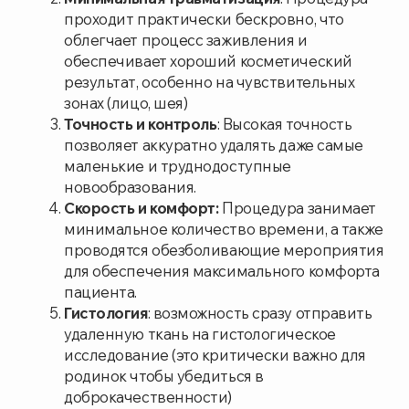
Избегайте воздействия солнечных лучей
на обработанный участок кожи как минимум
в течение двух недель, чтобы предотвратить
пигментацию.
Не сдирайте корочку — она должна отпасть
самостоятельно.
Используйте заживляющие кремы или гели,
рекомендованные вашим врачом.
Откажитесь от использования декоративной
косметики на этом участке до полного
заживления.
Противопоказания
Обострение хронических заболеваний;
Воспалительные процессы в зоне обработки;
Злокачественные новообразования кожи;
Беременность и период лактации;
Наличие кардиостимулятора.
Запишитесь на консультацию к специалисту
прямо сейчас — мы подберём оптимальный