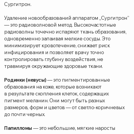
контролировать глубину воздействия, не
травмируя окружающие здоровые ткани.
Родинки (невусы)
— это пигментированные
образования на коже, которые возникают
в результате скопления клеток, содержащих
пигмент меланин. Они могут быть разных
размеров, форм и цветов — от светло-коричневых
до почти черных.
Папилломы
— это небольшие, мягкие наросты
на коже, вызванные вирусом папилломы человека
(ВПЧ). Они обычно имеют телесный или розоватый
цвет и могут располагаться на шее, в подмышечных
впадинах, в области паха и на других участках тела.
Чем опасны родинки и папилломы?
Родинки:
Некоторые родинки могут перерождаться
в злокачественные образования — меланомы.
Важно следить за изменениями в размере, форме,
цвете родинки, а также за появлением зуда,
кровоточивости или болезненности. При
обнаружении любых подозрительных признаков
необходимо обратиться к врачу-дерматологу для
диагностики.