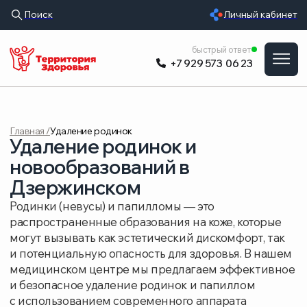
Поиск
Личный кабинет
УСЛУГИ
быстрый ответ
+7 929 573 06 23
ВРАЧИ
ЦЕНЫ
Главная /
Удаление родинок
ОБОРУДОВАНИ
Удаление родинок и
О КЛИНИКЕ
новообразований в
Дзержинском
РАСПИСАНИЕ
Родинки (невусы) и папилломы — это
ОТЗЫВЫ
распространенные образования на коже, которые
могут вызывать как эстетический дискомфорт, так
и потенциальную опасность для здоровья. В нашем
медицинском центре мы предлагаем эффективное
и безопасное удаление родинок и папиллом
с использованием современного аппарата
Сургитрон.
Удаление новообразований аппаратом „Сургитрон“
— это радиоволновой метод. Высокочастотные
радиоволны точечно испаряют ткань образования,
одновременно запаивая мелкие сосуды. Это
минимизирует кровотечение, снижает риск
инфицирования и позволяет врачу точно