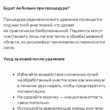
и безопасный метод удаления
новообразований и позаботимся о здоровье
вашей кожи.
Записаться на приём
УСЛУГИ И ЦЕНЫ
СТОИМОСТЬ РУБ.
Удаление новообразований (родинок,
папиллом, кератом) аппаратом Surgitron (1
2500
шт)
Удаление новообразований (родинок,
папиллом, кератом) аппаратом Surgitron (2-
3400
6 шт)
Удаление новообразований (родинок,
папиллом, кератом) аппаратом Surgitron
5600
(более 6 шт)