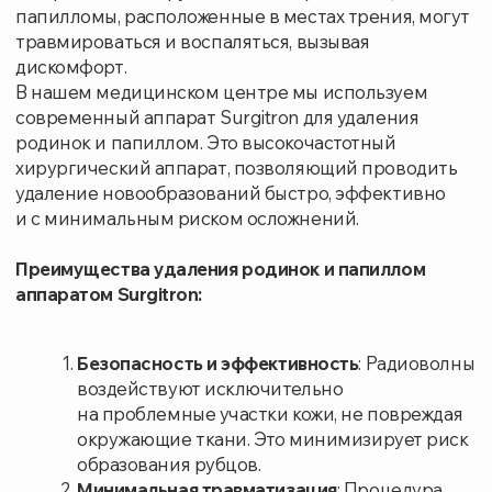
зонах (лицо, шея)
Точность и контроль
: Высокая точность
позволяет аккуратно удалять даже самые
маленькие и труднодоступные
новообразования.
Скорость и комфорт:
Процедура занимает
минимальное количество времени, а также
проводятся обезболивающие мероприятия
для обеспечения максимального комфорта
пациента.
Гистология
: возможность сразу отправить
удаленную ткань на гистологическое
исследование (это критически важно для
родинок чтобы убедиться в
доброкачественности)
Будет ли больно при процедуре?
Процедура радиоволнового удаления проводится
под местной анестезией, что делает
ее практически безболезненной. Пациенты могут
чувствовать лишь легкое тепло в обрабатываемой
области, но дискомфорт минимален и переносится
легко.
Уход за кожей после удаления: