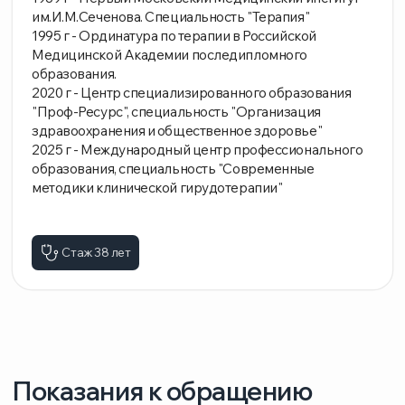
Показания к обращению
к терапевту
Когда стоит обратиться к терапевту?
Головные боли неизвестного
происхождения
Слабость и повышенная утомляемость
Нарушение сна или аппетита
Боли в области живота, груди или спины
Изменения в частоте сердцебиений
Проблемы с дыханием
Повышенная или пониженная температура
тела без видимых причин
Общая вялость и сниженная
работоспособность
Специалист занимается диагностикой и лечением
следующих заболеваний:
Простудные и вирусные инфекции
Грипп и ОРВИ
Гастриты и язвенные болезни желудочно-
кишечного тракта