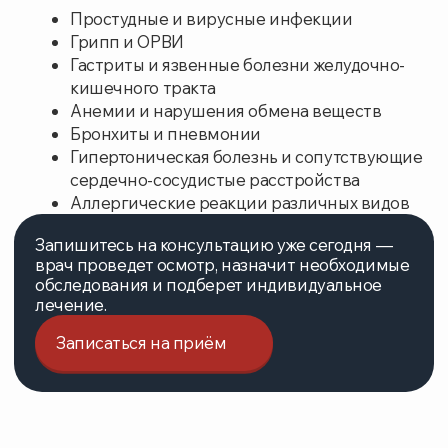
Гирудотерапия (5 сеансов)
16000
СВЯЗЬ С НАМИ
Подберем удобное время
для приема
Свяжемся с вами и предложим лучшие
варианты. Минимум ожидания — максимум
удобства
УКАЖИТЕ НОМЕР ТЕЛЕФОНА
ВАШЕ ИМЯ
ВЫБЕРИТЕ НАПРАВЛЕНИЕ
Нажимая на кнопку, вы соглашаетесь с
правилами
использования и обработки персональных данных