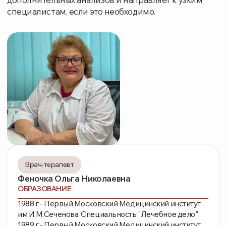
Врач-терапевт
Феночка Ольга Николаевна
ОБРАЗОВАНИЕ
1988 г - Первый Московский Медицинский институт
им.И.М.Сеченова. Специальность "Лечебное дело"
1989 г - Первый Московский Медицинский институт
им.И.М.Сеченова. Специальность "Терапия"
1995 г - Ординатура по терапии в Российской
Медицинской Академии последипломного
образования.
2020 г - Центр специализированного образования
"Проф-Ресурс", специальность "Организация
здравоохранения и общественное здоровье"
2025 г - Международный центр профессионального
образования, специальность "Современные
методики клинической гирудотерапии"
Стаж 38 лет