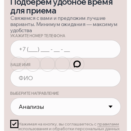
ТЕЛЕФОН
+ 7 (495) 748-97-09
+ 7 (929) 573-06-23
EMAIL
ortomedsalon@gmail.com
АДРЕС
Московская область, г. Дзержинский,
ул. Лесная, дом 1
Яндекс карта
Политика конфиденциальности
Соглашение об обработке персональных данных
©Территория Здоровья
Возможны противопоказания — проконсультируйтесь с врачом