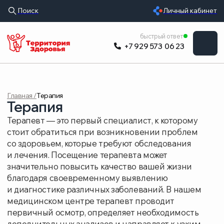
Поиск
Личный кабинет
УСЛУГИ
быстрый ответ
+7 929 573 06 23
ВРАЧИ
ЦЕНЫ
Главная /
Терапия
ОБОРУДОВАНИ
Терапия
О КЛИНИКЕ
Терапевт — это первый специалист, к которому
стоит обратиться при возникновении проблем
РАСПИСАНИЕ
со здоровьем, которые требуют обследования
и лечения. Посещение терапевта может
ОТЗЫВЫ
значительно повысить качество вашей жизни
благодаря своевременному выявлению
и диагностике различных заболеваний. В нашем
медицинском центре терапевт проводит
первичный осмотр, определяет необходимость
дополнительных анализов и направляет к узким
специалистам, если это необходимо.