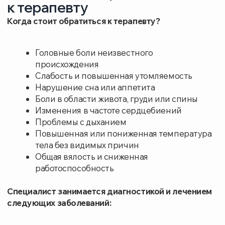
Анемии и нарушения обмена веществ
Бронхиты и пневмонии
Гипертоническая болезнь и сопутствующие
сердечно-сосудистые расстройства
Аллергические реакции различных видов
Запишитесь на консультацию уже сегодня —
врач проведет осмотр, назначит необходимые
обследования и подберет индивидуальное
лечение.
Записаться на приём
УСЛУГИ И ЦЕНЫ
СТОИМОСТЬ РУБ.
Консультация терапевта первичная
2100
Консультация терапевта повторная
1900
Выдача справки
1250
Гирудотерапия
3400