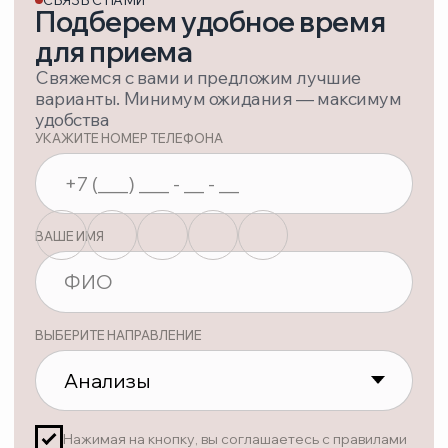
УСЛУГИ
ОБОРУДОВАНИЕ
ВРАЧИ
ПАЦИЕНТАМ
ЦЕНЫ
ОТЗЫВЫ
О НАС
КОНТАКТЫ
ВАКАНСИИ
ЛИЦЕНЗИЯ:
№ Л041-01162-50/00770450 от 15.11.2023
ТЕЛЕФОН
+ 7 (495) 748-97-09
+ 7 (929) 573-06-23
EMAIL
ortomedsalon@gmail.com
АДРЕС
Московская область, г. Дзержинский,
ул. Лесная, дом 1
Яндекс карта