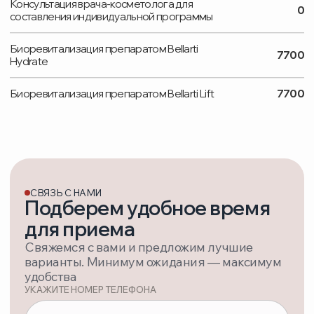
УСЛУГИ
ОБОРУДОВАНИЕ
ВРАЧИ
ПАЦИЕНТАМ
ЦЕНЫ
ОТЗЫВЫ
О НАС
КОНТАКТЫ
ВАКАНСИИ
ЛИЦЕНЗИЯ:
№ Л041-01162-50/00770450 от 15.11.2023
ТЕЛЕФОН
+ 7 (495) 748-97-09
+ 7 (929) 573-06-23
EMAIL
ortomedsalon@gmail.com
АДРЕС
Московская область, г. Дзержинский,