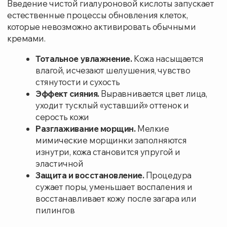
Эффект сияния.
Выравнивается цвет лица,
уходит тусклый «уставший» оттенок и
серость кожи
Разглаживание морщин.
Мелкие
мимические морщинки заполняются
изнутри, кожа становится упругой и
эластичной
Защита и восстановление.
Процедура
сужает поры, уменьшает воспаления и
восстанавливает кожу после загара или
пилингов
Биоревитализация — это отличный выбор, если
у вас:
Появились первые признаки старения
(мелкие морщинки, потеря упругости кожи).
Сухая и обезвоженная кожа.
Тусклый цвет лица.
Есть пигментные пятна и сосудистые сетки.
После активного загара или пребывания
на солнце.
Готовитесь к другим косметологическим
процедурам (например, пилингам,
лазерному омоложению).
Нужно восстановление кожи после
агрессивных процедур.