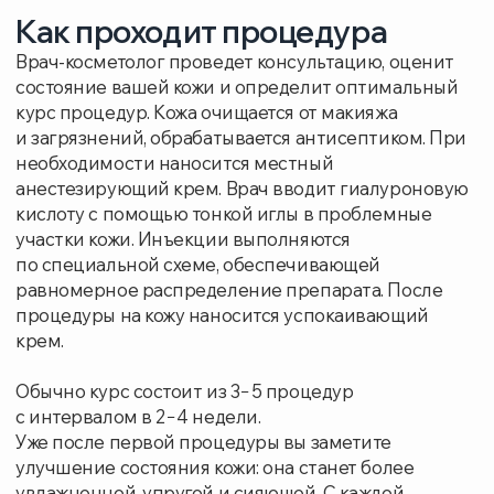
косметолог, используя только
сертифицированные препараты высокого
качества.
Запишитесь на консультацию прямо сейчас
и получите профессиональную консультацию
по биоревитализации!
Записаться на приём
УСЛУГИ И ЦЕНЫ
СТОИМОСТЬ РУБ.
Консультация врача-косметолога для
0
составления индивидуальной программы
Биоревитализация препаратом Bellarti
7700
Hydrate
Биоревитализация препаратом Bellarti Lift
7700