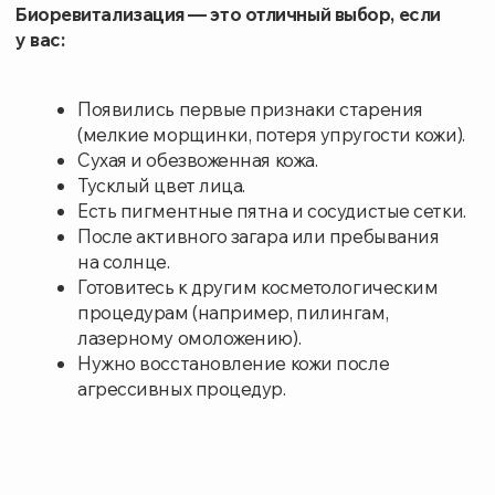
Как проходит процедура
Врач-косметолог проведет консультацию, оценит
состояние вашей кожи и определит оптимальный
курс процедур. Кожа очищается от макияжа
и загрязнений, обрабатывается антисептиком. При
необходимости наносится местный
анестезирующий крем. Врач вводит гиалуроновую
кислоту с помощью тонкой иглы в проблемные
участки кожи. Инъекции выполняются
по специальной схеме, обеспечивающей
равномерное распределение препарата. После
процедуры на кожу наносится успокаивающий
крем.
Обычно курс состоит из 3−5 процедур
с интервалом в 2−4 недели.
Уже после первой процедуры вы заметите
улучшение состояния кожи: она станет более
увлажненной, упругой и сияющей. С каждой
последующей процедурой эффект будет нарастать.
В нашем медицинском центре
биоревитализацию проводит опытный врач-