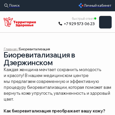
Поиск
Личный кабинет
УСЛУГИ
быстрый ответ
+7 929 573 06 23
ВРАЧИ
ЦЕНЫ
Главная /
Биоревитализация
ОБОРУДОВАНИ
Биоревитализация в
О КЛИНИКЕ
Дзержинском
Каждая женщина мечтает сохранить молодость
РАСПИСАНИЕ
и красоту! В нашем медицинском центре
мы предлагаем современную и эффективную
ОТЗЫВЫ
процедуру биоревитализации, которая поможет вам
вернуть коже упругость, увлажненность и здоровый
цвет.
Как биоревитализация преображает вашу кожу?
Введение чистой гиалуроновой кислоты запускает
естественные процессы обновления клеток,
которые невозможно активировать обычными
кремами.
Тотальное увлажнение.
Кожа насыщается
влагой, исчезают шелушения, чувство
стянутости и сухость