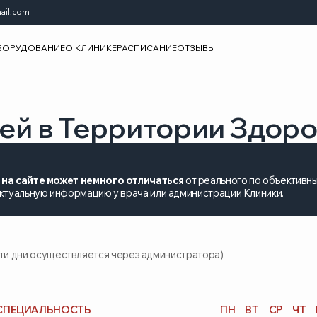
быстрый
ВАНИЕ
О КЛИНИКЕ
РАСПИСАНИЕ
ОТЗЫВЫ
+7 929 573
 в Территории Здоровья
те может немного отличаться
от реального по объективным причинам. По
ную информацию у врача или администрации Клиники.
 осуществляется через администратора)
АЛЬНОСТЬ
ПН
ВТ
СР
ЧТ
ПТ
СБ
ВС
топед