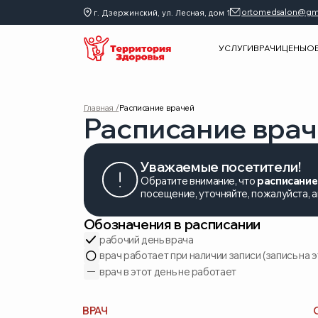
ortomedsalon@gmail.com
г. Дзержинский, ул. Лесная, дом 1
УСЛУГИ
ВРАЧИ
ЦЕНЫ
ОБОРУДО
Главная /
Расписание врачей
Расписание врачей
Уважаемые посетители!
Обратите внимание, что
расписание на сай
посещение, уточняйте, пожалуйста, актуаль
Обозначения в расписании
рабочий день врача
врач работает при наличии записи (запись на эти дни
врач в этот день не работает
ВРАЧ
СПЕЦИ
Авласевич Игорь Владимирович
Врач-ор