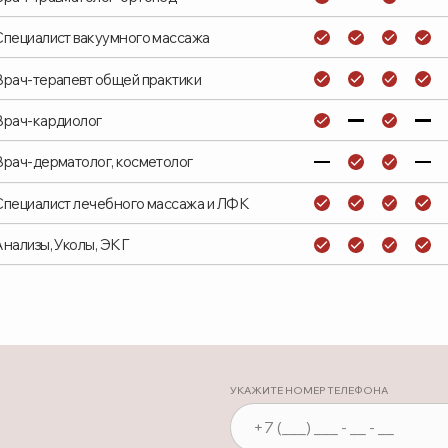
рдиолог
матолог, косметолог
ст лечебного массажа и ЛФК
 Уколы, ЭКГ
УКАЖИТЕ НОМЕР ТЕЛЕФОНА
ВАШЕ ИМЯ
ВЫБЕРИТЕ НАП
Нажимая на кнопку, вы соглашаетесь с
правилами испол
ы.
персональных данных
Заказать звонок