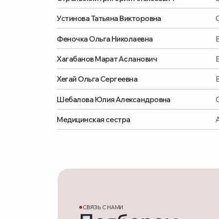
Хагабанов Марат Асланович
Врач-ка
Хегай Ольга Сергеевна
Врач-дер
Шебалова Юлия Александровна
Специали
Медицинская сестра
Анализы,
СВЯЗЬ С НАМИ
Подберем
удобное время
для приема
Свяжемся с вами и предложим лучшие вариант
Минимум ожидания — максимум удобства