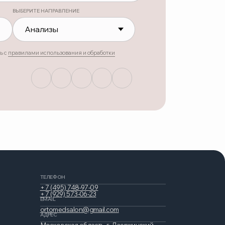
ЕФОН
(495) 748-97-09
(929) 573-06-23
L
omedsalon@gmail.com
С
овская область, г. Дзержинский,
Лесная, дом 1
кс карта