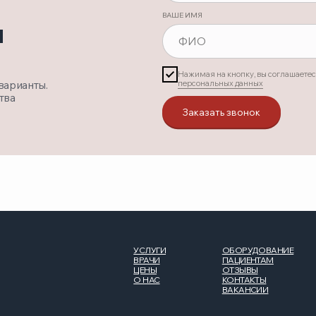
ТЕЛ
УСЛУГИ
ОБОРУДОВАНИЕ
ВРАЧИ
ПАЦИЕНТАМ
+ 7 
ЦЕНЫ
ОТЗЫВЫ
+ 7 
О НАС
КОНТАКТЫ
EMAI
ВАКАНСИИ
ort
АДРЕ
Моск
ул. 
Янде