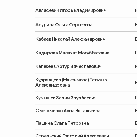
Анурина Ольга Сергеевна
Врач фун
Кабаев Николай Александрович
Врач-нев
Кадырова Малахат Могуббатовна
Врач-гин
Келекеев Артур Вячеславович
Мануаль
Кудрявцева (Максимова) Татьяна
Врач-эн
Александровна
Кумышев Залим Заурбиевич
Врач-ур
Омельченко Анна Витальевна
Врач-те
Пашина Ольга Петровна
Врач-га
Стрельский Григорий Алексеевич
Врач-тр
Устинова Татьяна Викторовна
Специали
Феночка Ольга Николаевна
Врач-тер