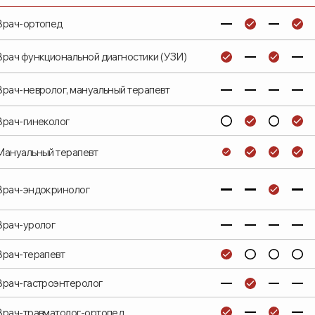
кциональной диагностики (УЗИ)
ролог, мануальный терапевт
еколог
ный терапевт
докринолог
олог
рапевт
строэнтеролог
авматолог-ортопед
ст вакуумного массажа
апевт общей практики