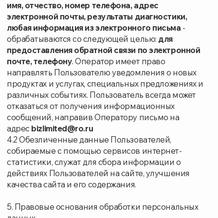
технологии JavaScript).
6. Порядок сбора, хранения, передачи и других
видов обработки персональных данных
6.1 Оператор обеспечивает сохранность
персональных данных и принимает все возможные
меры, исключающие доступ к персональным
данным неуполномоченных лиц.
6.2 Персональные данные Пользователя никогда, ни
при каких условиях не будут переданы третьим
лицам, за исключением случаев, связанных с
исполнением действующего законодательства.
6.3. В случае выявления неточностей в
персональных данных, Пользователь может
актуализировать их, направив Оператору
уведомление с помощью электронной почты на
электронный адрес Оператора
bizlimited@ro.ru,
либо на почтовый адрес Оператора 140006,
Московская область, г. Люберцы, Ул. Южная, дом
26, кв.173
с пометкой «Актуализация персональных
данных».
6.4 Срок обработки персональных данных является
неограниченным. Пользователь может в любой
момент отозвать свое согласие на обработку
персональных данных, направив Оператору
уведомление с помощью электронной почты на