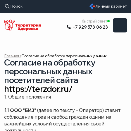
Поиск
Личный кабинет
УСЛУГИ
быстрый ответ
+7 929 573 06 23
ВРАЧИ
ЦЕНЫ
Главная /
Согласие на обработку персональных данных
ОБОРУДОВАНИ
Согласие на обработку
О КЛИНИКЕ
персональных данных
посетителей сайта
РАСПИСАНИЕ
https://terzdor.ru/
ОТЗЫВЫ
1. Общие положения
1.1
ООО "БИЗ"
(далее по тексту – Оператор) ставит
соблюдение прав и свобод граждан одним из
важнейших условий осуществления своей
деятельности.
1.2 Политика Оператора в отношении обработки
персональных данных (далее по тексту — Политика)
применяется ко всей информации, которую
Оператор может получить о посетителях веб-
сайта
www.terzdor.ru
. Персональные данные
обрабатывается в соответствии с ФЗ «О
персональных данных» № 152-ФЗ.