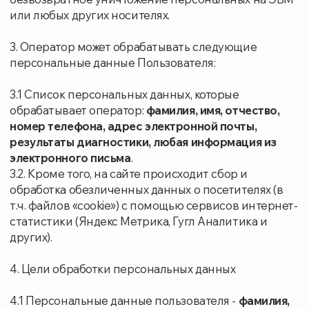
предоставления обратной связи по электронной
почте, телефону
. Оператор имеет право
направлять Пользователю уведомления о новых
продуктах и услугах, специальных предложениях и
различных событиях. Пользователь всегда может
отказаться от получения информационных
сообщений, направив Оператору письмо на
адрес
bizlimited@ro.ru
4.2 Обезличенные данные Пользователей,
собираемые с помощью сервисов интернет-
статистики, служат для сбора информации о
действиях Пользователей на сайте, улучшения
качества сайта и его содержания.
5. Правовые основания обработки персональных
данных
5.1 Оператор обрабатывает персональные данные
Пользователя только в случае их отправки
Пользователем через формы, расположенные на
веб-сайте
www.terzdor.ru
. Отправляя свои
персональные данные Оператору, Пользователь
выражает свое согласие с данной Политикой.
5.2 Оператор обрабатывает обезличенные данные о
Пользователе в случае, если Пользователь
разрешил это в настройках браузера (включено
сохранение файлов «cookie» и использование