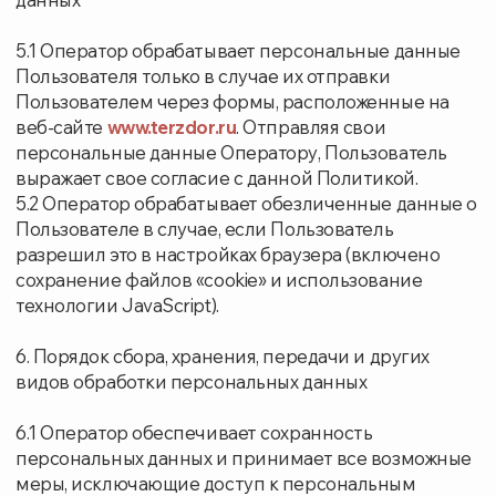
электронный адрес Оператора
bizlimited@ro.ru,
либо на почтовый адрес Оператора 140006,
Московская область, г. Люберцы, Ул. Южная, дом
26, кв.173
с пометкой «Отзыв согласия на обработку
персональных данных».
7. Заключительные положения
7.1. Пользователь может получить любые
разъяснения по интересующим вопросам,
касающимся обработки его персональных данных,
обратившись к Оператору с помощью электронной
почты
bizlimited@ro.ru, либо на почтовый адрес
Оператора 1140006, Московская область, г.
Люберцы, Ул. Южная, дом 26, кв.173
7.2. В данном документе будут отражены любые
изменения политики обработки персональных
данных Оператором. В случае существенных
изменений Пользователю может быть выслана
информация на указанный им электронный адрес.