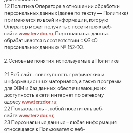
2. Основные понятия, используемые в Политике:
2.1 Веб-сайт - совокупность графических и
информационных материалов, а также программ
для ЭВМ и баз данных, обеспечивающих их
доступность в сети интернет по сетевому
адресу
www.terzdor.ru
;
2.2 Пользователь – любой посетитель веб-
сайта
www.terzdor.ru
;
2.3 Персональные данные – любая информация,
относящаяся к Пользователю веб-
сайта
www.terzdor.ru
;
2.4 Обработка персональных данных - любое
действие с персональными данными,
совершаемые с использованием ЭВМ, равно как и
без их использования;
2.5 Обезличивание персональных данных –
действия, результатом которых является
невозможность без использования
дополнительной информации определить
принадлежность персональных данных
конкретному Пользователю или лицу;
2.6 Распространение персональных данных – любые
действия, результатом которых является раскрытие
персональных данных неопределенному кругу лиц;
2.7 Предоставление персональных данных – любые
действия, результатом которых является раскрытие