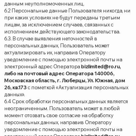
УСЛУГИ
ОБОРУДОВАНИЕ
ВРАЧИ
ПАЦИЕНТАМ
ЦЕНЫ
ОТЗЫВЫ
О НАС
КОНТАКТЫ
ВАКАНСИИ
ЛИЦЕНЗИЯ:
№ Л041-01162-50/00770450 от 15.11.2023
ТЕЛЕФОН
+ 7 (495) 748-97-09
+ 7 (929) 573-06-23
EMAIL
ortomedsalon@gmail.com
АДРЕС
Московская область, г. Дзержинский,
ул. Лесная, дом 1
Яндекс карта