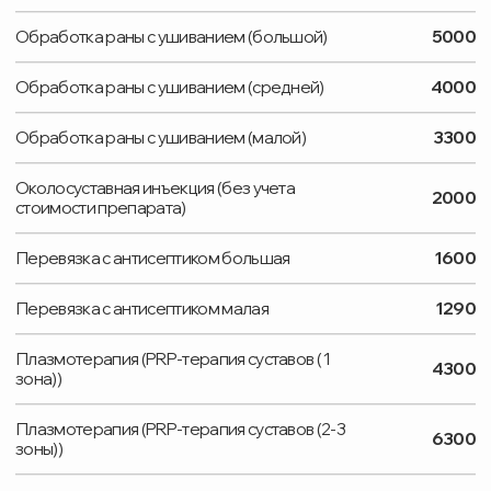
УЗИ лучезапястных суставов
2500
УЗИ сухожилий
2200
УЗИ тазобедренного сустава
2000
УЗИ тазобедренных суставов
3400
СВЯЗЬ С НАМИ
Подберем удобное время
для приема
Свяжемся с вами и предложим лучшие
варианты. Минимум ожидания — максимум
удобства
УКАЖИТЕ НОМЕР ТЕЛЕФОНА
ВАШЕ ИМЯ