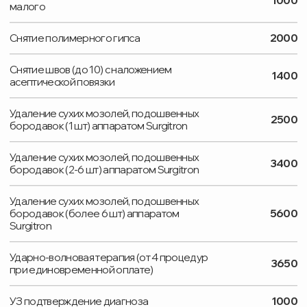
ЦЕНЫ
ОТЗЫВЫ
О НАС
КОНТАКТЫ
ВАКАНСИИ
ЛИЦЕНЗИЯ:
№ Л041-01162-50/00770450 от 15.11.2023
ТЕЛЕФОН
+ 7 (495) 748-97-09
+ 7 (929) 573-06-23
EMAIL
ortomedsalon@gmail.com
АДРЕС
Московская область, г. Дзержинский,
ул. Лесная, дом 1
Яндекс карта
Политика конфиденциальности
Соглашение об обработке персональных данных
©Территория Здоровья