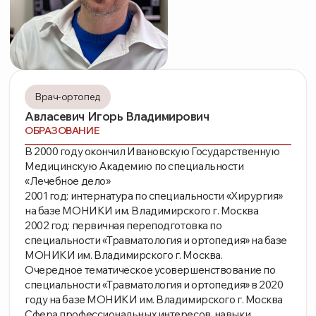
МОНИКИ им. Владимирского г. Москва.
Очередное тематическое усовершенствование по
специальности «Травматология и ортопедия» в 2020
году на базе МОНИКИ им. Владимирского г. Москва
Сфера профессиональных интересов, навыки,
владение современными методиками:
- лечение артрозов и энтенозиопатий;
- широкое применение локальной инъекционной
терапии (блокады, внутрисуставные инъекции
гиалуроновой кислоты, применение
тробоцитарнообогащенной плазмы (ACP\PRP
терапия);
- подбор и изготовление индивидуальных
ортопедических стелек для повседневного
использования и спортивных занятий.
Стаж 26 лет