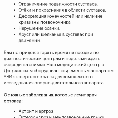
Запишитесь на приём к ортопеду, чтобы
своевременно выявить причину боли или
нарушений опорно-двигательного аппарата
и начать эффективное лечение.
Записаться на приём
УСЛУГИ И ЦЕНЫ
СТОИМОСТЬ РУБ.
Консультация ортопеда первичная
2100
Консультация ортопеда повторная
1900
Блокады триггерной зоны
2000
Внутрисуставная инъекция
2000
Внутрисуставная инъекция (препарат
3000
входит в стоимость)
Вскрытие и дренирование бурсита
2200
Вскрытие и дренирование гематомы
2200