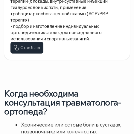
Подагра.
Врожденные аномалии развития костной
системы.
Травмы костей, суставов и позвоночника.
Плоскостопие и искривления стопы.
Когда детям необходимо пройти обследование
у ортопеда?
Первичный осмотр у ортопеда рекомендуется
проходить еще в роддоме для выявления
возможных врожденных заболеваний.
В дальнейшем обследования детям стоит проводить
в следующие возрастные периоды:
В 1 месяц для исключения дисплазии
тазобедренных суставов.
В 3 месяца для повторного контроля
формирования суставов.
В 1 год, когда ребёнок начинает ходить, чтобы
убедиться в отсутствии нарушений
в развитии опорно-двигательного аппарата.
Далее регулярные профилактические
осмотры раз в год, особенно при наличии
предрасположенностей к ортопедическим
проблемам.