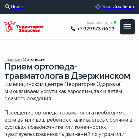
Поиск
Личный кабинет
УСЛУГИ
быстрый ответ
+7 929 573 06 23
ВРАЧИ
ЦЕНЫ
Главная /
Ортопедия
ОБОРУДОВАНИ
Прием ортопеда-
О КЛИНИКЕ
травматолога в Дзержинском
В медицинском центре "Территория Здоровья"
РАСПИСАНИЕ
мы оказываем услуги как взрослым, так и детям
с самого рождения.
ОТЗЫВЫ
Посещение ортопеда-травматолога необходимо,
если вы или ваш ребенок сталкиваетесь с болями в
суставах, позвоночнике или конечностях,
чувствуете скованность движений по утрам или
после нагрузок, замечаете припухлость,
покраснение или деформацию в области костей и
суставов.
Также ортопед-травматолог поможет при
нарушении осанки, плоскостопии, хрусте в суставах,
ограничении подвижности, а также в случае любых
ушибов, вывихов и растяжений. Своевременный