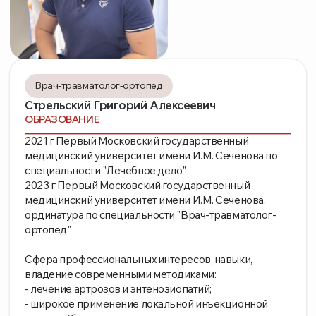
Когда необходима
консультация травматолога-
ортопеда?
Хронические или острые боли в суставах,
позвоночнике или конечностях.
Ограничение подвижности суставов.
Отёки и покраснения в области суставов.
Деформация конечностей или наличие
кривизны позвоночника.
Нарушение осанки.
Хруст или щелканье в суставах при
движении.
Вам не придется терять время на поездки по
диагностическим центрам и неделями ждать
очереди на снимки. Наш медицинский центр в
Дзержинском оборудован современным аппаратом
УЗИ экспертного класса для комплексного
исследования опорно-двигательного аппарата.
Основные заболевания, которые лечит врач-
ортопед:
Артрит и артроз
Остеохондроз и межпозвоночные грыжи.