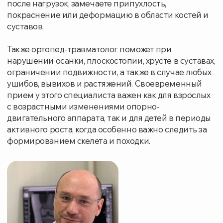
прием у этого специалиста важен как для взрослых
с возрастными изменениями опорно-
двигательного аппарата, так и для детей в периоды
активного роста, когда особенно важно следить за
формированием скелета и походки.
Врач-ортопед
Авласевич Игорь Владимирович
ОБРАЗОВАНИЕ
В 2000 году окончил Ивановскую Государственную
Медицинскую Академию по специальности
«Лечебное дело»
2001 год: интернатура по специальности «Хирургия»
на базе МОНИКИ им. Владимирского г. Москва
2002 год: первичная переподготовка по
специальности «Травматология и ортопедия» на базе