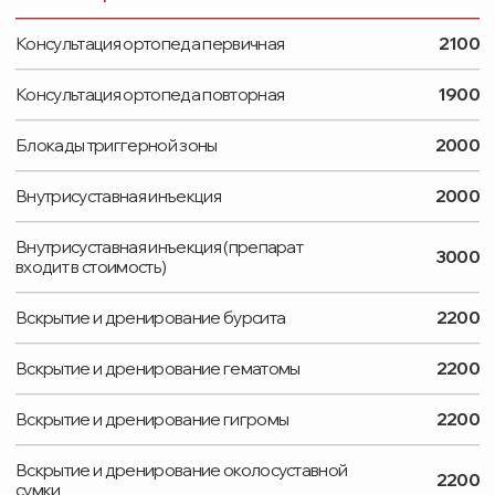
Пункция околосуставной сумки
2000
Пункция сустава
2000
Снятие иммобилизирующей повязки (гипса)
1200
большого
Снятие иммобилизирующей повязки (гипса)
1000
малого
Снятие полимерного гипса
2000
Снятие швов (до 10) с наложением
1400
асептической повязки
Удаление сухих мозолей, подошвенных
2500
бородавок (1 шт) аппаратом Surgitron
Удаление сухих мозолей, подошвенных
3400
бородавок (2-6 шт) аппаратом Surgitron
Удаление сухих мозолей, подошвенных
бородавок (более 6 шт) аппаратом
5600
Surgitron
Ударно-волновая терапия (от 4 процедур
3650
при единовременной оплате)
УЗ подтверждение диагноза
1000