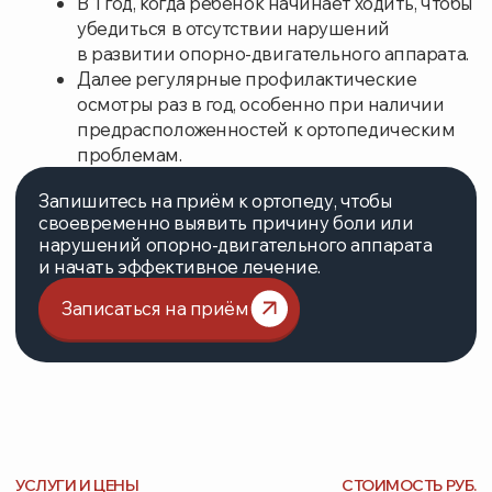
Обработка раны с ушиванием (малой)
3300
Околосуставная инъекция (без учета
2000
стоимости препарата)
Перевязка с антисептиком большая
1600
Перевязка с антисептиком малая
1290
Плазмотерапия (PRP-терапия суставов ( 1
4300
зона))
Плазмотерапия (PRP-терапия суставов (2-3
6300
зоны))
Пластика ногтевого ложа
4000
Правление вывиха большого сустава
3000
Правление вывиха малого сустава
2250
Пункция бурсита
2000
Пункция гигромы
2000
Пункция капсулированной гематомы
2000