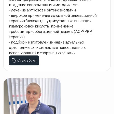
Врач-травматолог-ортопед
Стрельский Григорий Алексеевич
ОБРАЗОВАНИЕ
2021 г Первый Московский государственный
медицинский университет имени И.М. Сеченова по
специальности "Лечебное дело"
2023 г Первый Московский государственный
медицинский университет имени И.М. Сеченова,
ординатура по специальности "Врач-травматолог-
ортопед"
Сфера профессиональных интересов, навыки,
владение современными методиками:
- лечение артрозов и энтенозиопатий;
- широкое применение локальной инъекционной
терапии (блокады, внутрисуставные инъекции
гиалуроновой кислоты, применение
тробоцитарнообогащенной плазмы (ACP\PRP
терапия);
- подбор и изготовление индивидуальных
ортопедических стелек для повседневного
использования и спортивных занятий.
Стаж 5 лет