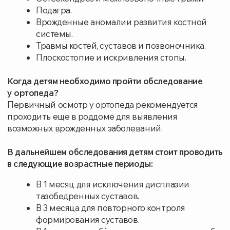
Вскрытие и дренирование гигромы
2200
Вскрытие и дренирование околосуставной
2200
сумки
Наложение иммобилизирующей повязки
1800
(гипса) большого
Наложение иммболизирующей повязки
1600
(гипса) малого
Наложение полимерного гипса
2000
Наложение тейпа большого (без учета
1290
стоимости материалов)
Наложение тейпа малого (без учета
1060
стоимости материалов)
Обработка раны без ушивания (большой)
2900
Обработка раны без ушивания (средней)
2000
Обработка раны без ушивания (малой)
1300
Обработка раны с ушиванием (большой)
5000
Обработка раны с ушиванием (средней)
4000