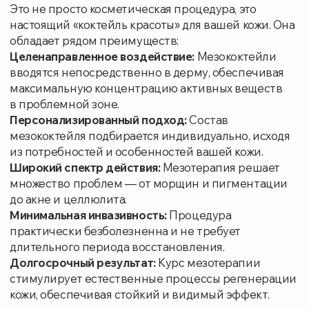
Долгосрочный результат:
Курс мезотерапии
стимулирует естественные процессы регенерации
кожи, обеспечивая стойкий и видимый эффект.
Мезотерапия — это отличный выбор, если
вы хотите:
Улучшить цвет лица и придать коже сияние.
Разгладить мелкие морщины и уменьшить
выраженность глубоких.
Повысить упругость и эластичность кожи.
Устранить пигментные пятна и веснушки.
Уменьшить проявления акне и постакне.
Скорректировать контуры лица и тела.
Избавиться от целлюлита.
Почему мезотерапия работает
там, где кремы бессильны?
Врач-косметолог вводит активные вещества
напрямую в средние слои кожи (мезодерму),
создавая запас питательных компонентов
непосредственно в проблемной зоне.