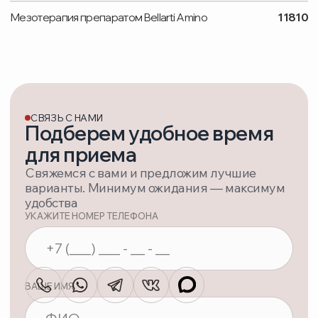
ВРАЧИ
ПАЦИЕНТАМ
ЦЕНЫ
ОТЗЫВЫ
О НАС
КОНТАКТЫ
ВАКАНСИИ
ЛИЦЕНЗИЯ:
№ Л041-01162-50/00770450 от 15.11.2023
ТЕЛЕФОН
+ 7 (495) 748-97-09
+ 7 (929) 573-06-23
EMAIL
ortomedsalon@gmail.com
АДРЕС
Московская область, г. Дзержинский,
ул. Лесная, дом 1
Яндекс карта
Политика конфиденциальности
Соглашение об обработке персональных данных
©Территория Здоровья