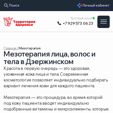
Поиск
Личный кабинет
УСЛУГИ
быстрый ответ
+7 929 573 06 23
ВРАЧИ
ЦЕНЫ
Главная /
Мезотерапия
ОБОРУДОВАНИ
Мезотерапия лица, волос и
О КЛИНИКЕ
тела в Дзержинском
Красота в первую очередь — это здоровая,
РАСПИСАНИЕ
ухоженная кожа лица и тела. Современная
косметология позволяет индивидуально подбирать
ОТЗЫВЫ
вариант лечения кожи для каждого пациента.
Мезотерапия — это процедура, во время которой
под кожу пациента вводят индивидуально
подобранные витамины и микроэлементы, которые
минуя защитный барьер кожи попадают
в глубинные слои кожи и улучшают обменные
процессы, запускают регенерацию и активизируют
рост новых клеток.
Зоны применения и результаты процедуры:
Мезотерапия лица, шеи и декольте: