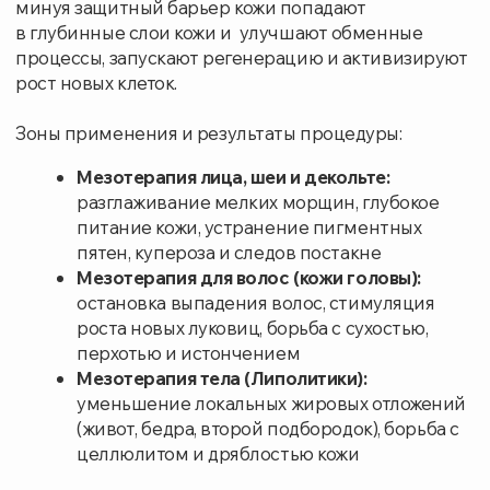
разглаживание мелких морщин, глубокое
питание кожи, устранение пигментных
пятен, купероза и следов постакне
Мезотерапия для волос (кожи головы):
остановка выпадения волос, стимуляция
роста новых луковиц, борьба с сухостью,
перхотью и истончением
Мезотерапия тела (Липолитики):
уменьшение локальных жировых отложений
(живот, бедра, второй подбородок), борьба с
целлюлитом и дряблостью кожи
Это не просто косметическая процедура, это
настоящий «коктейль красоты» для вашей кожи. Она
обладает рядом преимуществ:
Целенаправленное воздействие:
Мезококтейли
вводятся непосредственно в дерму, обеспечивая
максимальную концентрацию активных веществ
в проблемной зоне.
Персонализированный подход:
Состав
мезококтейля подбирается индивидуально, исходя
из потребностей и особенностей вашей кожи.
Широкий спектр действия:
Мезотерапия решает
множество проблем — от морщин и пигментации
до акне и целлюлита.
Минимальная инвазивность:
Процедура
практически безболезненна и не требует
длительного периода восстановления.