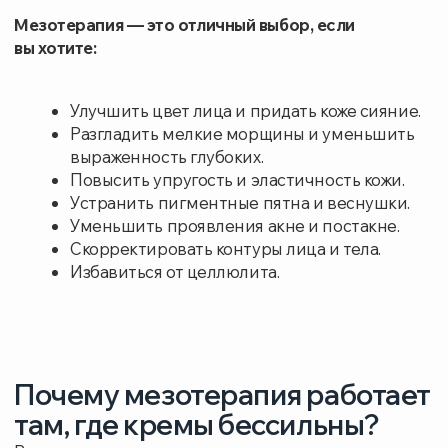
Индивидуальный коктейль.
Состав
препарата (витамины, аминокислоты,
пептиды, гиалуроновая кислота)
подбирается индивидуально под ваши
задачи
Двойной эффект.
Кожа омолаживается как за
счет действия самого мезококтейля, так и
благодаря механической стимуляции
микроиглой, запускающей регенерацию
Минимальный период восстановления.
Микропапулы от уколов бесследно проходят
за 1–2 дня. Вы можете вести привычный образ
жизни
Уже после первой процедуры вы заметите
улучшение состояния кожи. Для достижения
максимального эффекта рекомендуется пройти
курс из 5−10 процедур с интервалом в 1−2 недели.
Запишитесь на консультацию к врачу-
косметологу в медицинский центр
Территория здоровья и узнайте, как
мезотерапия может преобразить вашу кожу!
Записаться на приём