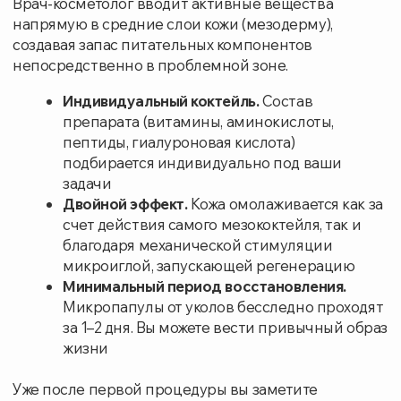
УСЛУГИ И ЦЕНЫ
СТОИМОСТЬ РУБ.
Консультация врача-косметолога для
0
составления индивидуальной программы
Мезотерапия препаратом Bellarti Amino
11810
СВЯЗЬ С НАМИ
Подберем удобное время
для приема
Свяжемся с вами и предложим лучшие
варианты. Минимум ожидания — максимум
удобства
УКАЖИТЕ НОМЕР ТЕЛЕФОНА
ВАШЕ ИМЯ